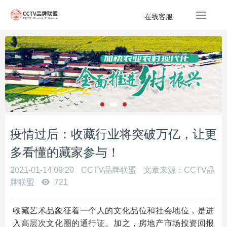
T
在线客服
o
g
g
l
e
n
a
v
i
g
疫情过后：收藏行业将突破万亿，让更
a
多看懂的藏家参与！
t
i
2021-01-14 09:20
CCTV品牌联盟
文章来源：CCTV品
o
牌联盟
721
n
收藏艺术品象征着一个人的文化品位和社会地位，是进
入高层次文化圈的通行证。加之，房地产市场投资回报