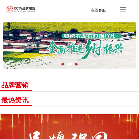
T
在线客服
o
g
g
l
e
n
a
v
i
g
品牌营销
a
t
最热资讯
i
o
n