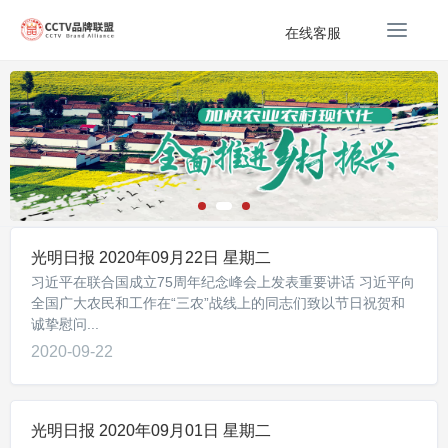
T
在线客服
o
g
g
l
e
n
a
v
i
g
光明日报 2020年09月22日 星期二
a
习近平在联合国成立75周年纪念峰会上发表重要讲话 习近平向
t
全国广大农民和工作在“三农”战线上的同志们致以节日祝贺和
i
诚挚慰问...
o
2020-09-22
n
光明日报 2020年09月01日 星期二