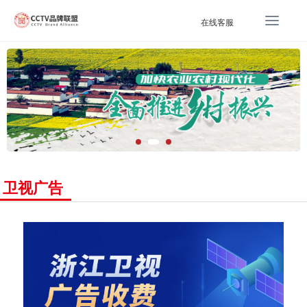
T
在线客服
o
g
g
l
e
n
a
v
i
g
卫视广告
a
t
i
o
n