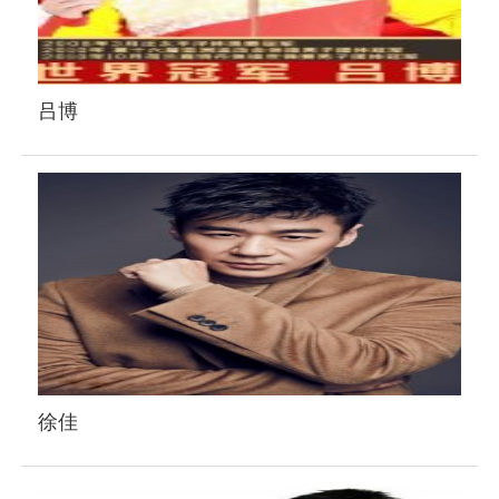
吕博
徐佳