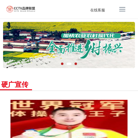
T
在线客服
o
g
g
l
e
n
a
v
i
g
硬广宣传
a
t
i
o
n