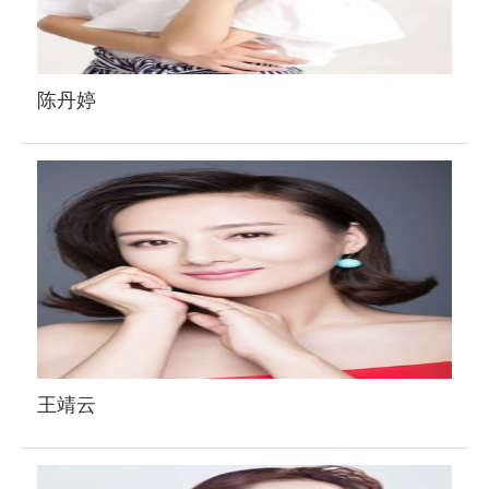
陈丹婷
王靖云