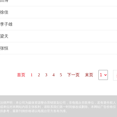
吕博
徐佳
李子雄
梁天
张恒
首页
1
2
3
4
5
下一页
末页
法律声明：本公司为媒体资源整合营销策划公司，非电视台关联单位，若有著作权人
或单位对本网站内容主张权利，请联系我们第一时间修改或删除。本网站广告价格仅
供参考，最新刊例价格请以电视台官方发布为准。