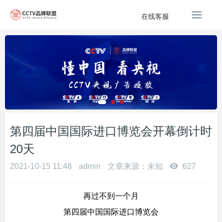
T
在线客服
o
g
g
l
e
n
a
v
i
g
第四届中国国际进口博览会开幕倒计时
a
20天
t
i
2021-10-15 11:48
admin
文章来源：未知
627
o
n
再过不到一个月
第四届中国国际进口博览会