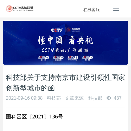
T
在线客服
o
g
g
l
e
n
a
v
i
g
科技部关于支持南京市建设引领性国家
a
创新型城市的函
t
i
2021-09-16 09:38
科技部
文章来源：科技部
437
o
n
国科函区〔2021〕136号