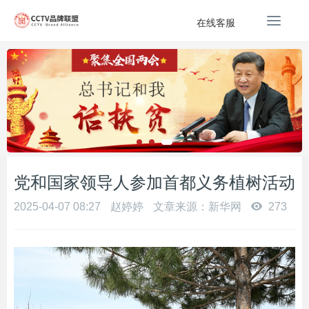
T
在线客服
o
g
g
l
e
n
a
v
i
g
党和国家领导人参加首都义务植树活动
a
t
2025-04-07 08:27
赵婷婷
文章来源：新华网
273
i
o
n