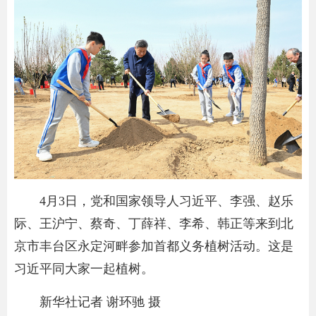
4月3日，党和国家领导人习近平、李强、赵乐
际、王沪宁、蔡奇、丁薛祥、李希、韩正等来到北
京市丰台区永定河畔参加首都义务植树活动。这是
习近平同大家一起植树。
新华社记者 谢环驰 摄