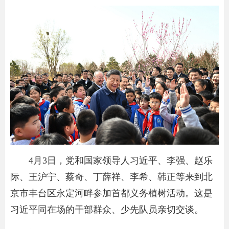
4月3日，党和国家领导人习近平、李强、赵乐
际、王沪宁、蔡奇、丁薛祥、李希、韩正等来到北
京市丰台区永定河畔参加首都义务植树活动。这是
习近平同在场的干部群众、少先队员亲切交谈。