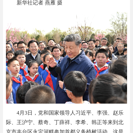
新华社记者 燕雁 摄
4月3日，党和国家领导人习近平、李强、赵乐
际、王沪宁、蔡奇、丁薛祥、李希、韩正等来到北
京市丰台区永定河畔参加首都义务植树活动。这是